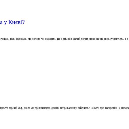
а у Києві?
ичніше, ніж, скажімо, під золото чи діаманти. Це з тим що малий попит чи це мають низьку вартість, і з 
е це просто гарний міф, яким ми прикриваємо досить непривабливу дійсність? Писати про наперстки не наб