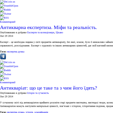
Комментарии
0
Антикварна експертиза. Міфи та реальність.
Опубликовано в рубрике
Експерти та колекціонери
,
Цікаво
Окт 29 2014
Експерт – це необхідна людина у світі предметів антикваріату, без якої, власне, було б неможливо займа
справжності, розслідування. Експерт з художніх та інших антикварних цінностей, дає свій вагомий виснов
Теги:
експертна думка
Комментарии
0
Антикваріат: що це таке та з чим його їдять?
Опубликовано в рубрике
Історія та сучасність
Окт 29 2014
У сучасному світі під антикваріатом прийнято розуміти старі предмети мистецтва, мистецькі твори, колек
Антикваріатом можуть виступити матеріальні цінності, пов’язані з історією, історичними подіями, предм
Теги:
експертна думка
,
історія
,
класифікація