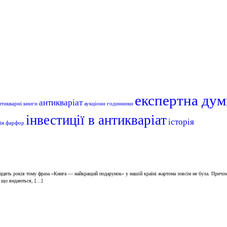
експертна дум
антикваріат
нтикварні книги
аукціони
годинники
інвестиції в антикваріат
історія
ія
фарфор
идцять років тому фраза «Книга — найкращий подарунок» у нашій країні жартома зовсім не була. Причому
, що видаються, […]