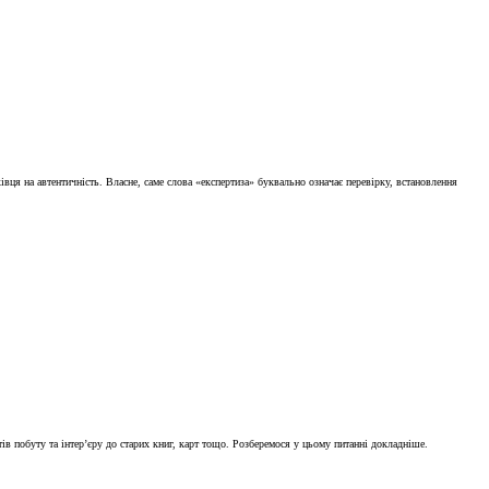
івця на автентичність. Власне, саме слова «експертиза» буквально означає перевірку, встановлення
тів побуту та інтер’єру до старих книг, карт тощо. Розберемося у цьому питанні докладніше.