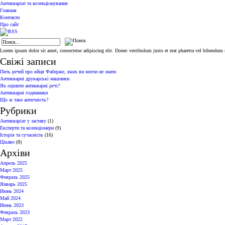
Антикваріат та колекціонування
Главная
Контакти
Про сайт
Lorem ipsum dolor sit amet, consectetur adipiscing elit. Donec vestibulum justo et erat pharetra vel bibendum ni
Свіжі записи
Пять речей про яйця Фаберже, яких ви могли не знати
Антикварні друкарські машинки
Як оцінити антикварні речі?
Антикварні годинники
Що ж таке античність?
Рубрики
Антикваріат у заставу
(1)
Експерти та колекціонери
(9)
Історія та сучасність
(16)
Цікаво
(8)
Архіви
Апрель 2025
Март 2025
Февраль 2025
Январь 2025
Июнь 2024
Май 2024
Июнь 2023
Февраль 2023
Март 2022