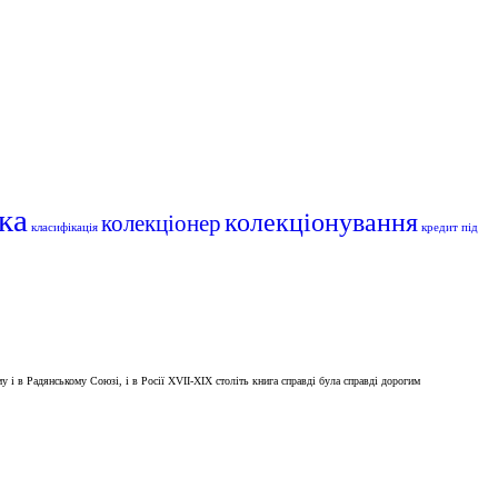
ка
колекціонування
колекціонер
класифікація
кредит під
 і в Радянському Союзі, і в Росії XVII-XIX століть книга справді була справді дорогим