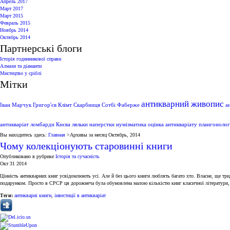
Апрель 2017
Март 2017
Март 2015
Февраль 2015
Ноябрь 2014
Октябрь 2014
Партнерські блоги
Історія годинникової справи
Алмази та діаманти
Мистецтво у сріблі
Мітки
антикварний живопис
Іван Марчук
Григор'єв
Клімт
Скарбниця
Сотбі
Фаберже
а
антикваріат
ломбарди Києва
ляльки
наперстки
нумізматика
оцінка антикваріату
плангонолог
Вы находитесь здесь:
Главная
>Архивы за месяц
Октябрь, 2014
Чому колекціонують старовинні книги
Опубликовано в рубрике
Історія та сучасність
Окт 31 2014
Цінність антикварних книг усвідомлюють усі. Але й без цього книги люблять багато хто. Власне, ще тр
подарунком. Просто в СРСР ця дорожнеча була обумовлена ​​малою кількістю книг класичної літератури
Теги:
антикварні книги
,
інвестиції в антикваріат