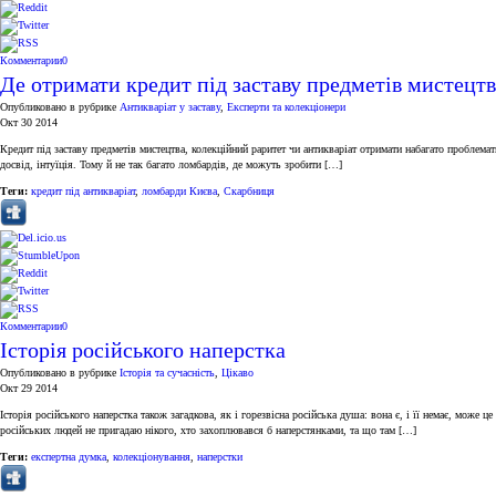
Комментарии
0
Де отримати кредит під заставу предметів мистецтв
Опубликовано в рубрике
Антикваріат у заставу
,
Експерти та колекціонери
Окт 30 2014
Кредит під заставу предметів мистецтва, колекційний раритет чи антикваріат отримати набагато проблемат
досвід, інтуїція. Тому й не так багато ломбардів, де можуть зробити […]
Теги:
кредит під антикваріат
,
ломбарди Києва
,
Скарбниця
Комментарии
0
Історія російського наперстка
Опубликовано в рубрике
Історія та сучасність
,
Цікаво
Окт 29 2014
Історія російського наперстка також загадкова, як і горезвісна російська душа: вона є, і її немає, мож
російських людей не пригадаю нікого, хто захоплювався б наперстянками, та що там […]
Теги:
експертна думка
,
колекціонування
,
наперстки