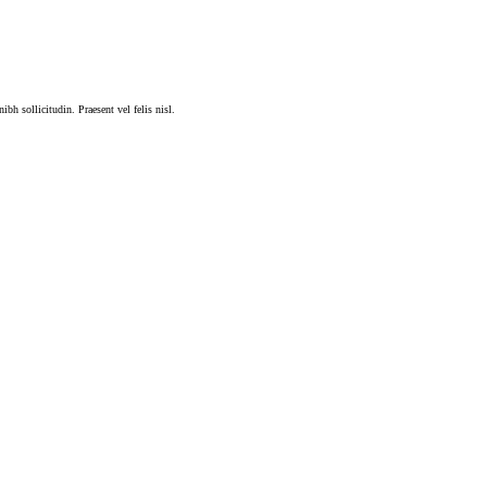
bh sollicitudin. Praesent vel felis nisl.