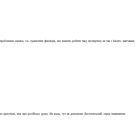
проблемою оцінки, т.к. грамотних фахівців, які вміють робити таку експертизу не так і багато: навчання,
агато простіше, ніж про російську душу. На жаль, тут не допоможе Достоєвський: серед знаменитих